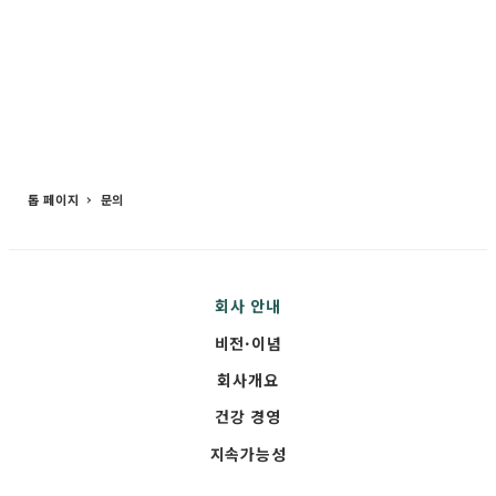
viewing.
viewing.
currently
viewing.
톱 페이지
문의
회사 안내
비전·이념
회사개요
건강 경영
지속가능성