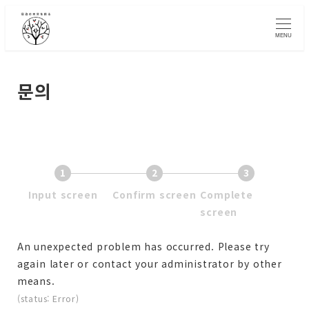
Skip
to
MENU
main
content
문의
1
2
3
This
This
Input screen
Confirm screen
Complete
is
is
This
screen
the
the
is
screen
screen
the
An unexpected problem has occurred. Please try
you
you
screen
again later or contact your administrator by other
are
are
you
means.
currently
currently
are
(status: Error)