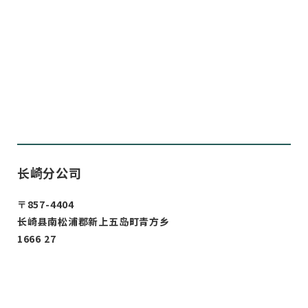
长崎分公司
〒857-4404
长崎县南松浦郡新上五岛町青方乡
1666 27