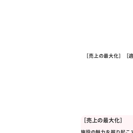
［売上の最大化］［適
［売上の最大化］
施設の魅力を掘り起こ