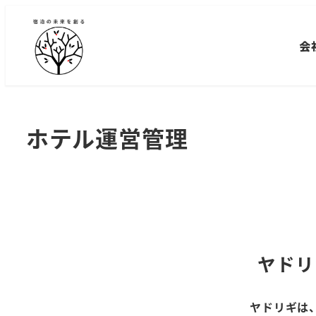
メ
イ
会
ン
コ
ン
テ
ホテル運営管理
ン
ツ
へ
移
動
ヤドリ
ヤドリギは