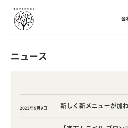
メ
イ
会
ン
コ
ン
テ
ニュース
ン
ツ
へ
移
動
新しく新メニューが加
2023年9月9日
投稿日