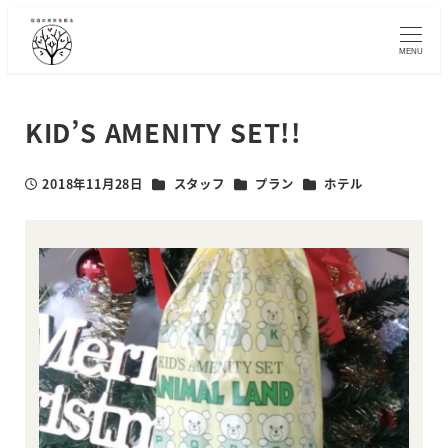
メ
イ
MENU
ン
コ
ン
KID’S AMENITY SET!!
テ
ン
カテゴリー
カテゴリー
カテゴリー
2018年11月28日
スタッフ
プラン
ホテル
ツ
投稿日
へ
移
動