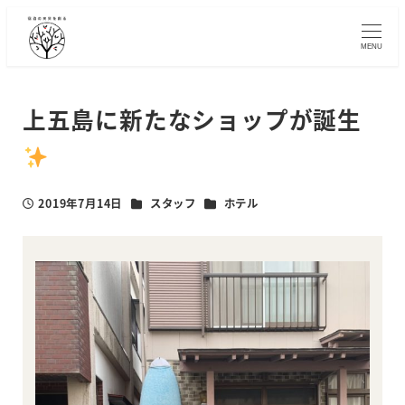
メ
イ
MENU
ン
コ
ン
上五島に新たなショップが誕生
テ
ン
ツ
へ
カテゴリー
カテゴリー
2019年7月14日
スタッフ
ホテル
投稿日
移
動