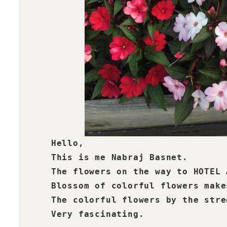
Hello,

This is me Nabraj Basnet. 

The flowers on the way to HOTEL 
Blossom of colorful flowers make
The colorful flowers by the stre
Very fascinating.
