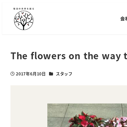
メ
イ
会
ン
コ
ン
テ
The flowers on the way
ン
ツ
へ
カテゴリー
2017年6月10日
スタッフ
投稿日
移
動