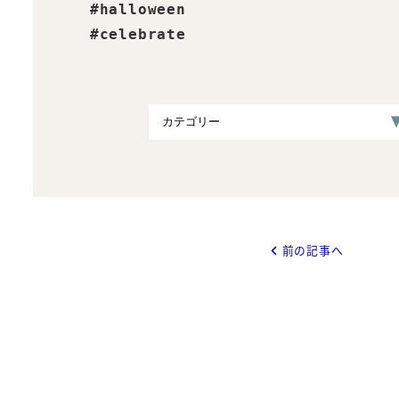
#halloween

#celebrate
前の記事へ