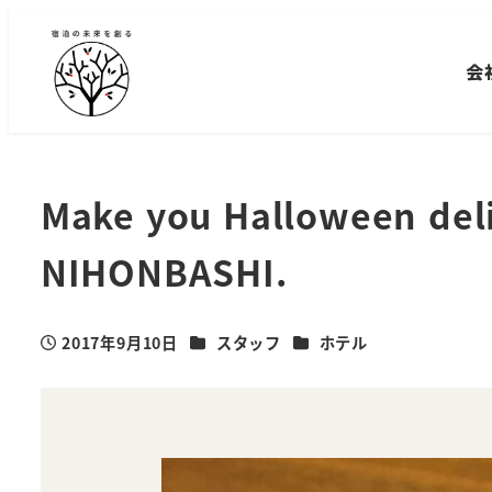
メ
イ
会
ン
コ
ン
テ
Make you Halloween del
ン
ツ
NIHONBASHI.
へ
移
動
カテゴリー
カテゴリー
2017年9月10日
スタッフ
ホテル
投稿日