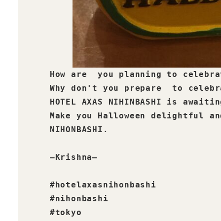
How are  you planning to celebra
Why don't you prepare  to celebr
HOTEL AXAS NIHINBASHI is awaitin
Make you Halloween delightful an
NIHONBASHI.

—Krishna—

#hotelaxasnihonbashi

#nihonbashi

#tokyo
