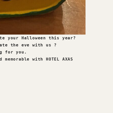
te your Halloween this year?

ate the eve with us ?

g for you. 

d memorable with HOTEL AXAS 