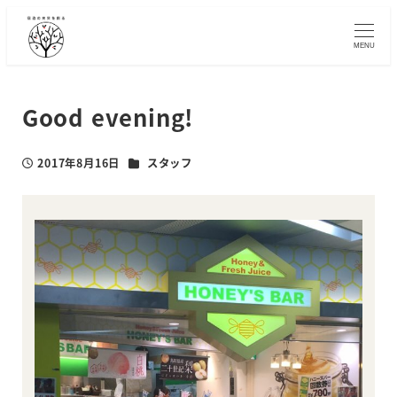
メ
イ
MENU
ン
コ
ン
Good evening!
テ
ン
カテゴリー
2017年8月16日
スタッフ
ツ
投稿日
へ
移
動