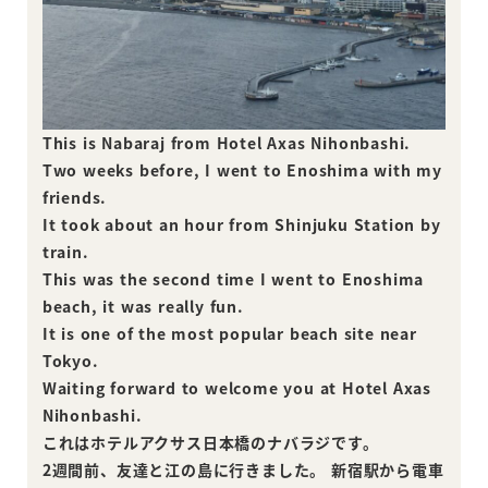
This is Nabaraj from Hotel Axas Nihonbashi.
Two weeks before, I went to Enoshima with my
friends.
It took about an hour from Shinjuku Station by
train.
This was the second time I went to Enoshima
beach, it was really fun.
It is one of the most popular beach site near
Tokyo.
Waiting forward to welcome you at Hotel Axas
Nihonbashi.
これはホテルアクサス日本橋のナバラジです。
2週間前、友達と江の島に行きました。 新宿駅から電車