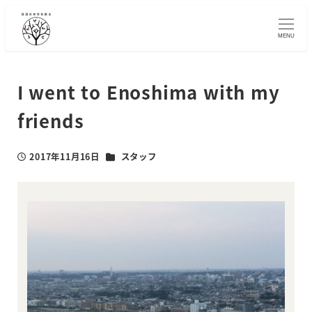
メ
イ
MENU
ン
コ
ン
I went to Enoshima with my
テ
friends
ン
ツ
へ
カテゴリー
2017年11月16日
スタッフ
投稿日
移
動