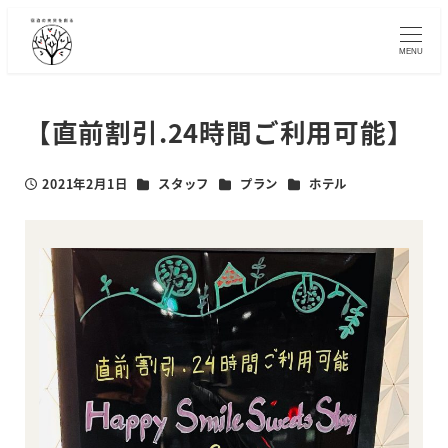
メ
イ
MENU
ン
コ
ン
【直前割引.24時間ご利用可能】
テ
ン
カテゴリー
カテゴリー
カテゴリー
2021年2月1日
スタッフ
プラン
ホテル
ツ
投稿日
へ
移
動