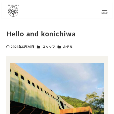
メ
イ
MENU
ン
コ
ン
Hello and konichiwa
テ
ン
カテゴリー
カテゴリー
2021年6月26日
スタッフ
ホテル
ツ
投稿日
へ
移
動