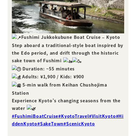
Fushimi Jukkokubune Boat Cruise – Kyoto
Step aboard a traditional-style boat inspired by
the Edo period, and drift through the historic
sake town of Fushimi
D
uration: ~55 minutes
Adults: ¥1,900 / Kids: ¥900
5-min walk from Keihan Chushojima
Station
Experience Kyoto’s changing seasons from the
water
#FushimiBoatCruise
#KyotoTravel
#VisitKyoto
#Hi
ddenKyoto
#SakeTown
#ScenicKyoto