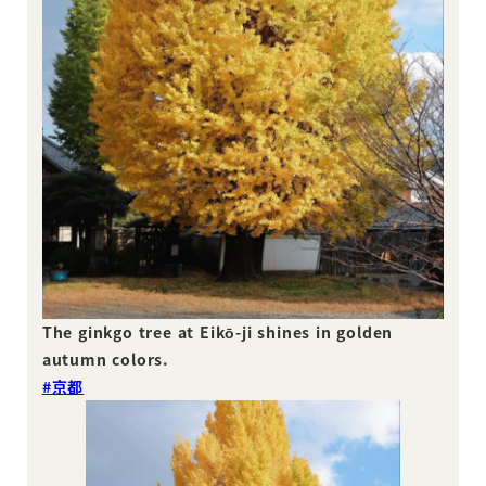
The ginkgo tree at Eikō-ji shines in golden
autumn colors.
#京都