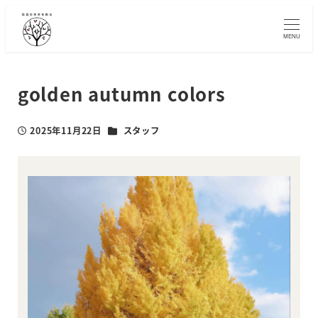
メ
イ
MENU
ン
コ
ン
golden autumn colors
テ
ン
カテゴリー
2025年11月22日
スタッフ
ツ
投稿日
へ
移
動