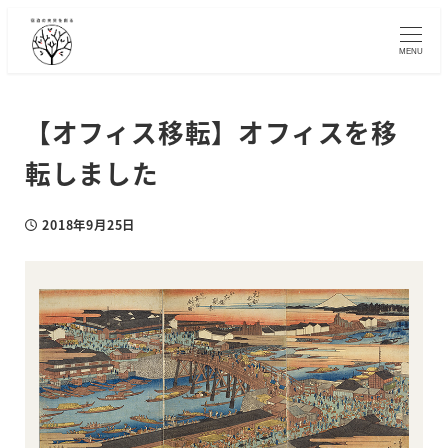
メ
イ
MENU
ン
コ
ン
【オフィス移転】オフィスを移
テ
転しました
ン
ツ
へ
2018年9月25日
投稿日
移
動