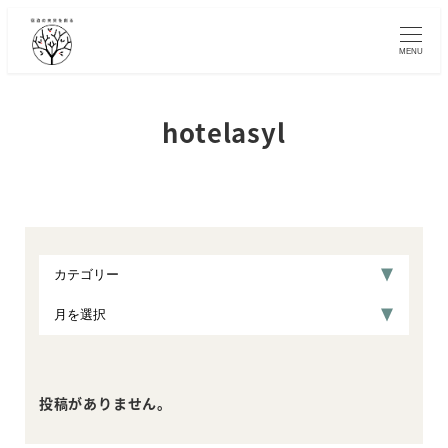
メ
イ
MENU
ン
コ
ン
hotelasyl
テ
ン
ツ
へ
移
動
投稿がありません。