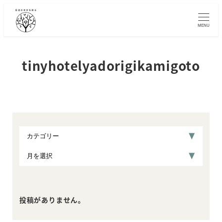
メ
イ
MENU
ン
コ
ン
tinyhotelyadorigikamigoto
テ
ン
ツ
へ
移
動
投稿がありません。